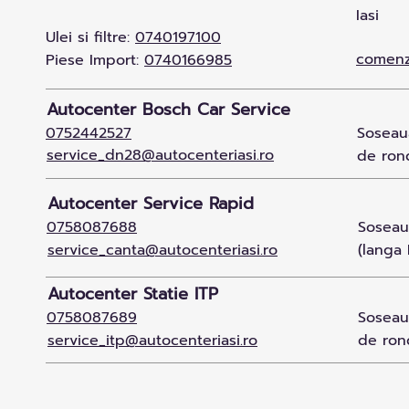
Iasi
Ulei si filtre:
0740197100
comenz
Piese Import:
0740166985
Autocenter Bosch Car Service
0752442527
Soseaua
service_dn28@autocenteriasi.ro
de rond
Autocenter Service Rapid
0758087688
Soseaua
service_canta@autocenteriasi.ro
(langa 
Autocenter Statie ITP
0758087689
Soseaua
service_itp@autocenteriasi.ro
de ron