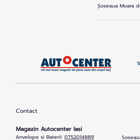
Șoseaua Moara de
T
Contact
Magazin Autocenter Iasi
Anvelope si Baterii:
0752014889
Soseaua