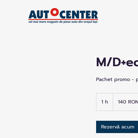
M/D+ech
Pachet promo - p
140
de
1 h
1
140 RO
lei
românești
Rezervă acum