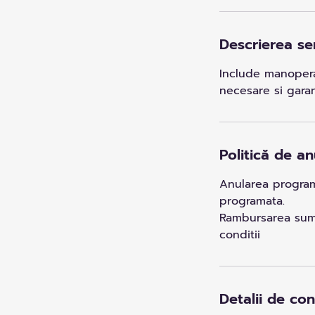
Descrierea ser
Include manopera 
necesare si garan
Politică de an
Anularea programa
programata.
Rambursarea sumel
conditii
Detalii de co