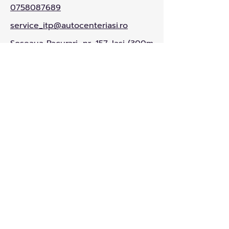
0758087689
service_itp@autocenteriasi.ro
Soseaua Pacurari, nr. 157, Iasi (300m
de rond Era, pe stanga, spre
Metro)
Luni - Vineri: 8:30 - 17:30
Sambata: Inchis
Contacteaza-ne
Nume
Telefon