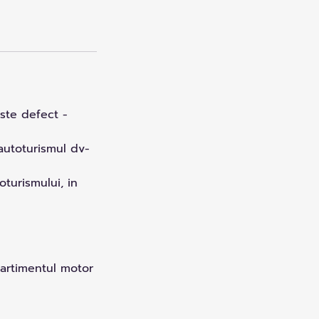
este defect -
autoturismul dv-
turismului, in
partimentul motor