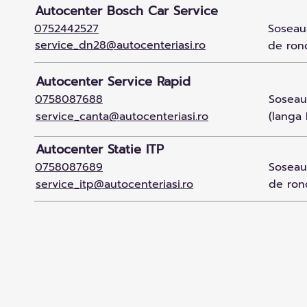
Autocenter Bosch Car Service
0752442527
Soseaua
service_dn28@autocenteriasi.ro
de rond
Autocenter Service Rapid
0758087688
Soseaua
service_canta@autocenteriasi.ro
(langa 
Autocenter Statie ITP
0758087689
Soseaua
service_itp@autocenteriasi.ro
de ron