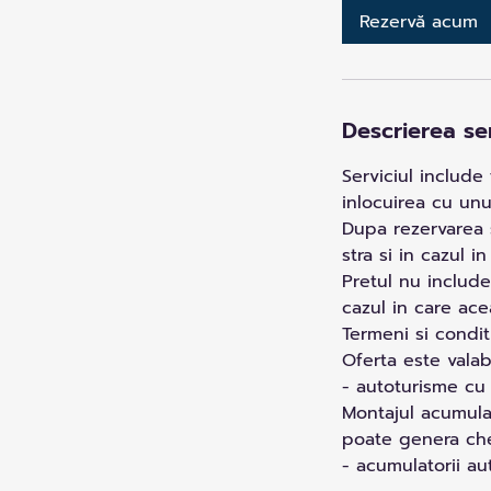
i
Rezervă acum
n
Descrierea ser
Serviciul include
inlocuirea cu unu
Dupa rezervarea 
stra si in cazul i
Pretul nu include
cazul in care ace
Termeni si conditi
Oferta este valab
- autoturisme cu
Montajul acumula
poate genera chel
- acumulatorii au