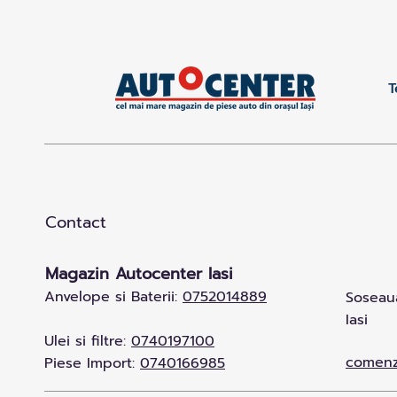
T
Contact
Magazin Autocenter Iasi
Anvelope si Baterii:
0752014889
Soseaua
Iasi
Ulei si filtre:
0740197100
comenz
Piese Import:
0740166985