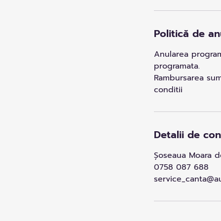
Politică de an
Anularea programa
programata.
Rambursarea sumel
conditii
Detalii de co
Șoseaua Moara de
0758 087 688
service_canta@au