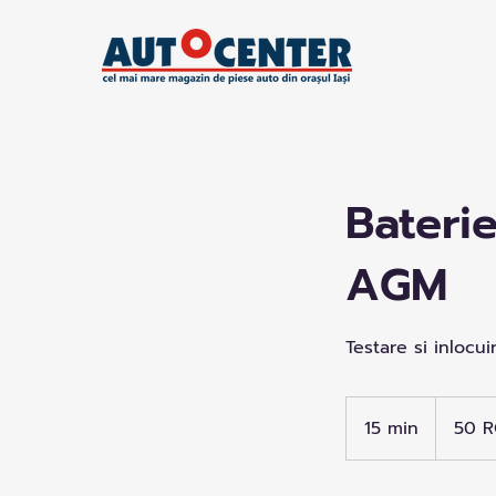
Baterie
AGM
Testare si inloc
50
de
15 min
1
50 
lei
românești
5
m