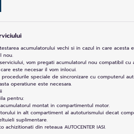
viciului
 testarea acumulatorului vechi si in cazul in care acesta 
l nou.
serviciului, vom pregati acumulatorul nou compatibil cu 
n care este necesar il vom inlocui.
 procedurile speciale de sincronizare cu computerul auto
asta operatiune este necesara.
i
ila pentru:
 acumulatorul montat in compartimentul motor.
torului in alt compartiment al autoturismului decat com
tuieli suplimentare.
to achizitionati din reteaua AUTOCENTER IASI.