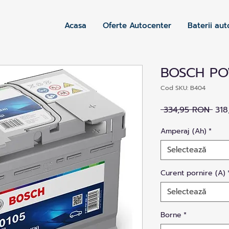
Acasa
Oferte Autocenter
Baterii aut
BOSCH PO
Cod SKU: B404
Preț
 334,95 RON 
318
nor
Amperaj (Ah)
*
Selectează
Curent pornire (A)
Selectează
Borne
*