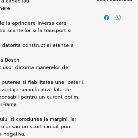
a capacitatii.
inere
Pretul nu include v
necesara obtinerii g
le la aprindere inversa care
a scanteilor si la transport si
 datorita constructiei etanse a
la Bosch
t usor datorita manerelor de
puterea si fiabilitatea unei baterii.
vantaje semnificative fata de
sponsabil pentru un curent optim.
erFrame
lui si coroziunea la margini, iar
ului sau un scurt-circuit prin
a negativa.