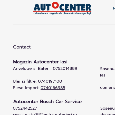
T
Contact
Magazin Autocenter Iasi
Anvelope si Baterii:
0752014889
Soseaua
Iasi
Ulei si filtre:
0740197100
comenz
Piese Import:
0740166985
Autocenter Bosch Car Service
0752442527
Soseaua
service_dn28@autocenteriasi.ro
de rond