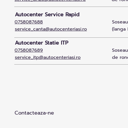
Autocenter Service Rapid
0758087688
Soseaua
service_canta@autocenteriasi.ro
(langa 
Autocenter Statie ITP
0758087689
Soseaua
service_itp@autocenteriasi.ro
de ron
Contacteaza-ne