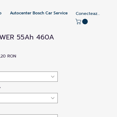
o
Autocenter Bosch Car Service
Conectează-te
WER 55Ah 460A
Preț
,20 RON
mal
redus
*