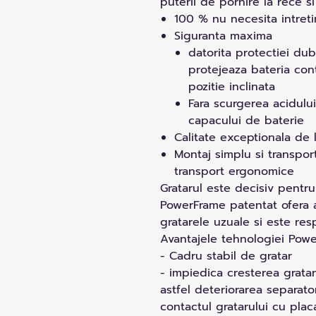
puterii de pornire la rece si 
100 % nu necesita intret
Siguranta maxima
datorita protectiei dub
protejeaza bateria contr
pozitie inclinata
Fara scurgerea acidului
capacului de baterie
Calitate exceptionala de 
Montaj simplu si transpor
transport ergonomice
Gratarul este decisiv pentru 
PowerFrame patentat ofera a
gratarele uzuale si este re
Avantajele tehnologiei Pow
- Cadru stabil de gratar
- impiedica cresterea grataru
astfel deteriorarea separator
contactul gratarului cu plac