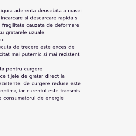
 asigura aderenta deosebita a masei
 incarcare si descarcare rapida si
ra fragilitate cauzata de deformare
u gratarele uzuale.
ui
rescuta de trecere este exces de
citat mai puternic si mai rezistent
ata pentru curgere
e tijele de gratar direct la
rezistentei de curgere reduse este
 optima, iar curentul este transmis
re consumatorul de energie