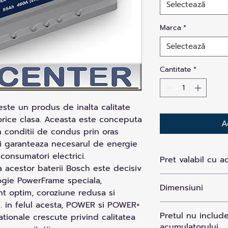
Selectează
Marca
*
Selectează
Cantitate
*
ste un produs de inalta calitate
orice clasa. Aceasta este conceputa
A
 conditii de condus prin oras
) si garanteaza necesarul de energie
onsumatori electrici.
Pret valabil cu a
ea acestor baterii Bosch este decisiv
ogie PowerFrame speciala,
Dimensiuni
t optim, coroziune redusa si
e. in felul acesta, POWER si POWER+
17.5/19/24.2
Pretul nu include
ationale crescute privind calitatea
acumulatorului