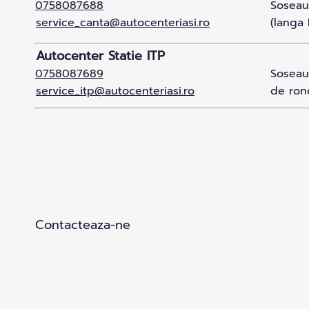
0758087688
Soseaua
service_canta@autocenteriasi.ro
(langa 
Autocenter Statie ITP
0758087689
Soseaua
service_itp@autocenteriasi.ro
de ron
Contacteaza-ne