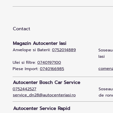
Contact
Magazin Autocenter Iasi
Anvelope si Baterii:
0752014889
Soseaua
Iasi
Ulei si filtre:
0740197100
comenz
Piese Import:
0740166985
Autocenter Bosch Car Service
0752442527
Soseaua
service_dn28@autocenteriasi.ro
de rond
Autocenter Service Rapid